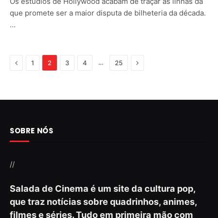
Os estúdios de Hollywood acabam de traçar as linhas da
que promete ser a maior disputa de bilheteria da década.
…
Previous
Next
…
1
2
3
4
25
SOBRE NÓS
//
Salada de Cinema é um site da cultura pop,
que traz notícias sobre quadrinhos, animes,
filmes e séries. Tudo em primeira mão com