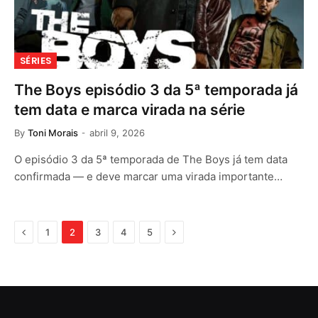
SÉRIES
The Boys episódio 3 da 5ª temporada já
tem data e marca virada na série
By
Toni Morais
abril 9, 2026
O episódio 3 da 5ª temporada de The Boys já tem data
confirmada — e deve marcar uma virada importante…
Previous
Next
1
2
3
4
5