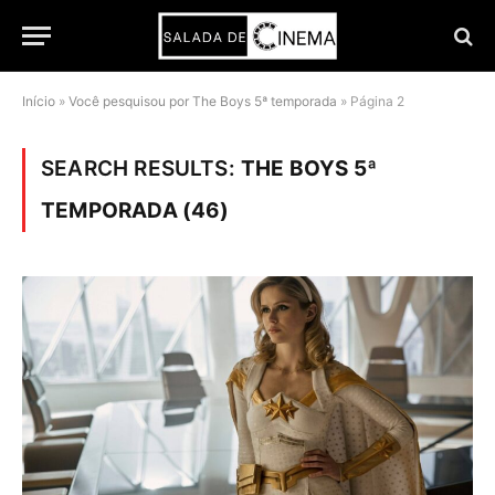
Início
»
Você pesquisou por The Boys 5ª temporada
»
Página 2
SEARCH RESULTS:
THE BOYS 5ª
TEMPORADA (46)