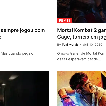
FILMES
t sempre jogou com
Mortal Kombat 2 ganh
o
Cage, torneio em jo
By
Toni Morais
abril 10, 2026
t. Mas quando pega o
O novo trailer de Mortal Komb
os fãs esperavam desde…