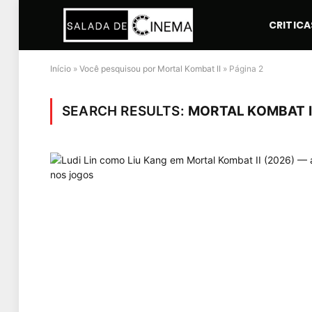
CRITICA
Início
»
Você pesquisou por Mortal Kombat II
»
Página 2
SEARCH RESULTS:
MORTAL KOMBAT II