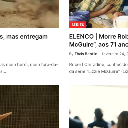
SÉRIES
tes, mas entregam
ELENCO | Morre Robe
McGuire”, aos 71 an
By
Thais Bentlin
fevereiro 24, 
uras meio herói, meio fora-da-
Robert Carradine, conhecido
as…
da série “Lizzie McGuire” (L