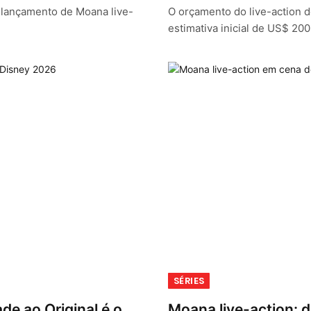
o lançamento de Moana live-
O orçamento do live-action d
estimativa inicial de US$ 20
SÉRIES
de ao Original é o
Moana live-action: da