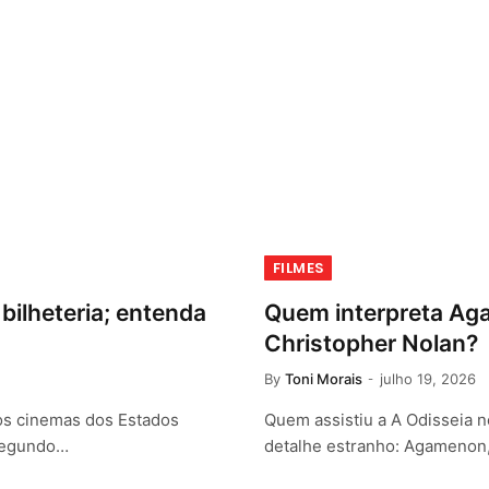
FILMES
bilheteria; entenda
Quem interpreta Aga
Christopher Nolan?
By
Toni Morais
julho 19, 2026
nos cinemas dos Estados
Quem assistiu a A Odisseia 
 segundo…
detalhe estranho: Agamenon