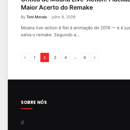
Maior Acerto do Remake
By
Toni Morais
julho 8, 2026
Moana live-action é fiel à animação de 2016 — e é ju
salva o remake. Segundo a…
Previous
Next
…
1
2
3
4
6
SOBRE NÓS
//