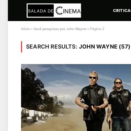
CRITICA
Início
»
Você pesquisou por John Wayne
»
Página 2
SEARCH RESULTS:
JOHN WAYNE (57)