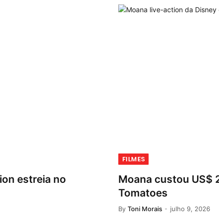
FILMES
on estreia no
Moana custou US$ 2
Tomatoes
By
Toni Morais
julho 9, 2026