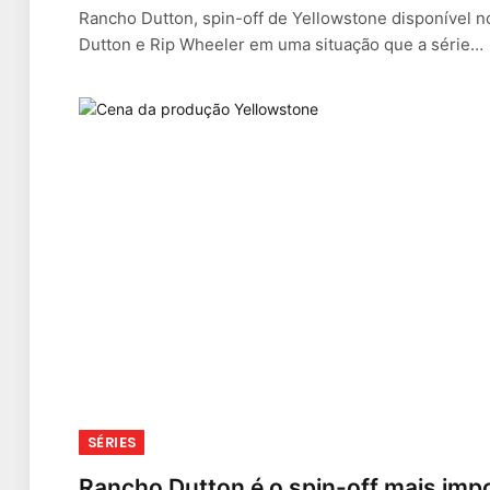
Rancho Dutton, spin-off de Yellowstone disponível 
Dutton e Rip Wheeler em uma situação que a série…
SÉRIES
Rancho Dutton é o spin-off mais imp