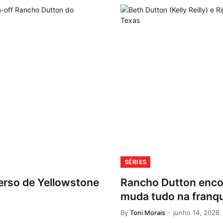
SÉRIES
erso de Yellowstone
Rancho Dutton enco
muda tudo na franq
By
Toni Morais
junho 14, 2026