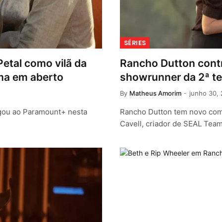
SÉRIES
Petal como vilã da
Rancho Dutton cont
ima em aberto
showrunner da 2ª t
By
Matheus Amorim
junho 30,
egou ao Paramount+ nesta
Rancho Dutton tem novo com
Cavell, criador de SEAL Tea