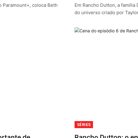
no Paramount+, coloca Beth
Em Rancho Dutton, a família 
do universo criado por Taylo
SÉRIES
ortante de
Rancho Dutton: o ep