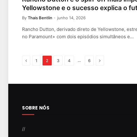
Yellowstone e o sucesso explica o fu
By
Thais Bentlin
junho 14, 2026
Rancho Dutton, derivado direto de Yellowstone, est
no Paramount+ com dois episódios simultâneos e…
Previous
Next
…
1
2
3
4
6
SOBRE NÓS
//