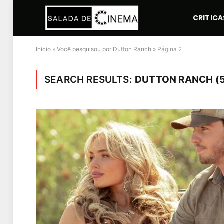
CRITICA
Início
»
Você pesquisou por Dutton Ranch
»
Página 2
SEARCH RESULTS:
DUTTON RANCH (5