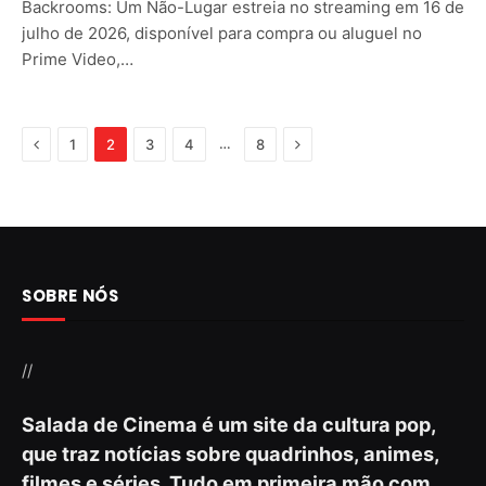
Backrooms: Um Não-Lugar estreia no streaming em 16 de
julho de 2026, disponível para compra ou aluguel no
Prime Video,…
Previous
Next
…
1
2
3
4
8
SOBRE NÓS
//
Salada de Cinema é um site da cultura pop,
que traz notícias sobre quadrinhos, animes,
filmes e séries. Tudo em primeira mão com