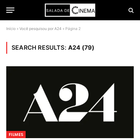
Início
»
Você pesquisou por A24
»
Página 2
SEARCH RESULTS:
A24 (79)
FILMES