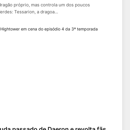
ragão próprio, mas controla um dos poucos
Verdes: Tessarion, a dragoa…
da passado de Daeron e revolta fãs