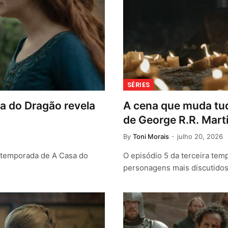
SÉRIES
sa do Dragão revela
A cena que muda tud
de George R.R. Mart
By
Toni Morais
julho 20, 2026
a temporada de A Casa do
O episódio 5 da terceira te
personagens mais discutido