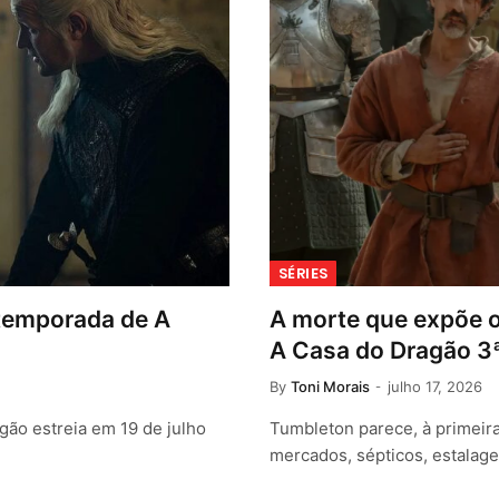
SÉRIES
 temporada de A
A morte que expõe 
A Casa do Dragão 3
By
Toni Morais
julho 17, 2026
gão estreia em 19 de julho
Tumbleton parece, à primeira
mercados, sépticos, estalag