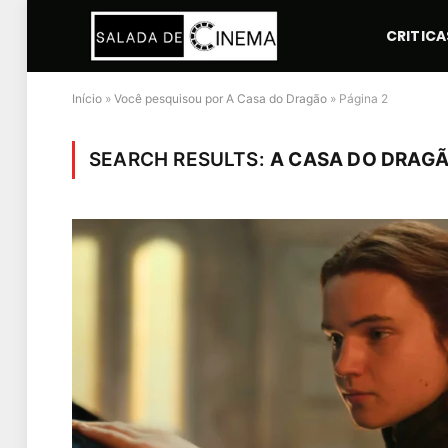
CRITICA
Início
»
Você pesquisou por A Casa do Dragão
»
Página 2
SEARCH RESULTS:
A CASA DO DRAGÃ