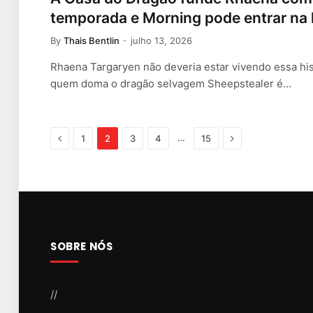
temporada e Morning pode entrar na h
By
Thais Bentlin
julho 13, 2026
Rhaena Targaryen não deveria estar vivendo essa hist
quem doma o dragão selvagem Sheepstealer é…
Previous
Next
…
1
2
3
4
15
SOBRE NÓS
//