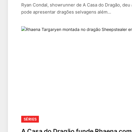
Ryan Condal, showrunner de A Casa do Dragão, deu a
pode apresentar dragões selvagens além…
SÉRIES
A Casa do Dragão funde Rhaena com 