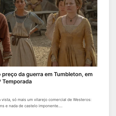
o preço da guerra em Tumbleton, em
ª Temporada
 vista, só mais um vilarejo comercial de Westeros:
ens e nada de castelo imponente.…