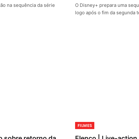
rão na sequência da série
O Disney+ prepara uma sequê
logo após o fim da segunda
FILMES
o sobre retorno da
Elenco | Live-actio