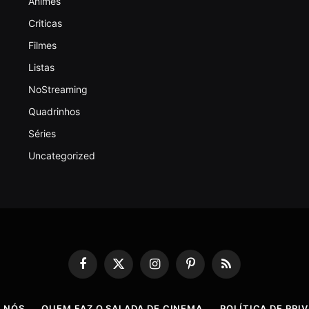
Animes
Criticas
Filmes
Listas
NoStreaming
Quadrinhos
Séries
Uncategorized
Facebook
X
Instagram
Pinterest
RSS
(Twitter)
 NÓS
QUEM FAZ O SALADA DE CINEMA
POLÍTICA DE PRI