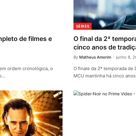
SÉRIES
leto de filmes e
O final da 2ª tempo
cinco anos de tradi
By
Matheus Amorim
junho 8, 
 em ordem cronológica, o
O finale da 2ª temporada de
ão…
MCU mantinha há cinco anos