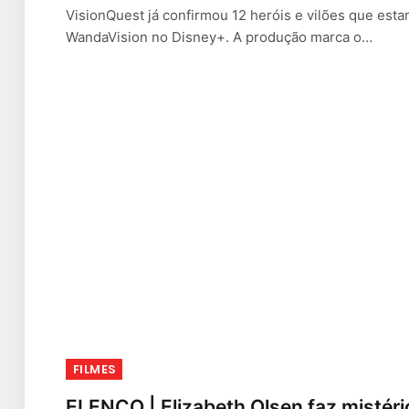
VisionQuest já confirmou 12 heróis e vilões que esta
WandaVision no Disney+. A produção marca o…
FILMES
ELENCO | Elizabeth Olsen faz mistéri