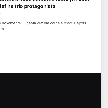
efine trio protagonista
6
ças novamente — desta vez em carne e osso. Depois
 em…