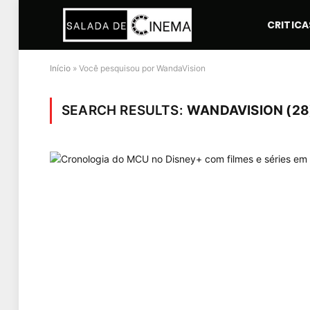
CRITICA
Início
»
Você pesquisou por WandaVision
SEARCH RESULTS:
WANDAVISION (28