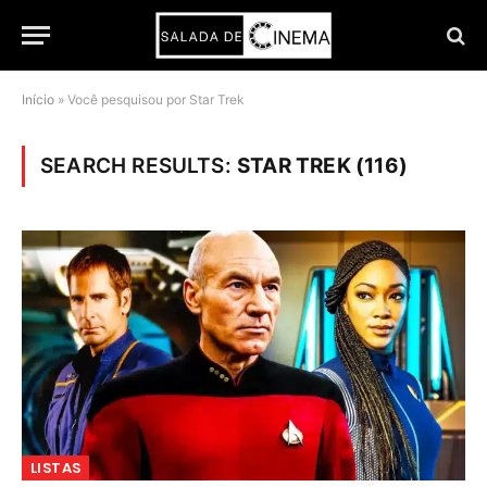
Início
»
Você pesquisou por Star Trek
SEARCH RESULTS:
STAR TREK (116)
LISTAS