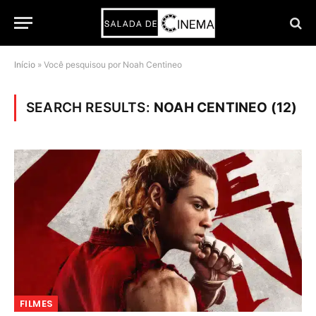
Início
»
Você pesquisou por Noah Centineo
SEARCH RESULTS:
NOAH CENTINEO (12)
FILMES