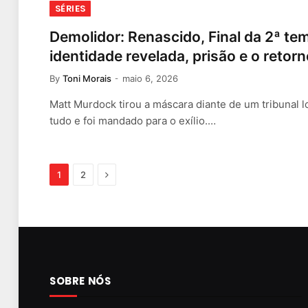
SÉRIES
Demolidor: Renascido, Final da 2ª te
identidade revelada, prisão e o reto
By
Toni Morais
maio 6, 2026
Matt Murdock tirou a máscara diante de um tribunal l
tudo e foi mandado para o exílio.…
Next
1
2
SOBRE NÓS