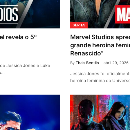
SÉRIES
l revela o 5º
Marvel Studios apr
grande heroína fem
Renascido”
By
Thais Bentlin
abril 29, 2026
 de Jessica Jones e Luke
no…
Jessica Jones foi oficialmen
heroína feminina do Univers