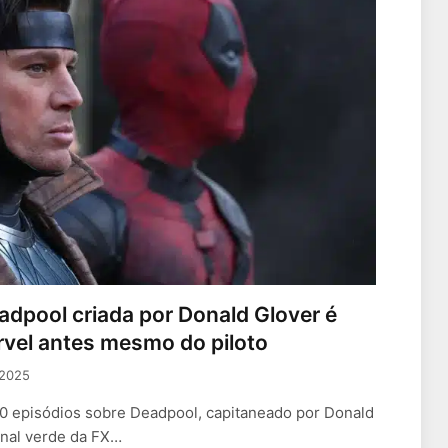
adpool criada por Donald Glover é
vel antes mesmo do piloto
 2025
0 episódios sobre Deadpool, capitaneado por Donald
inal verde da FX…