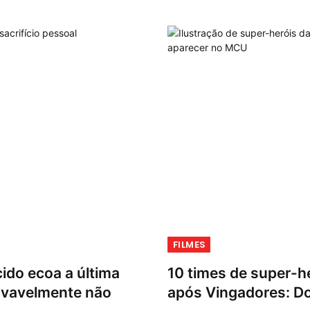
FILMES
cido ecoa a última
10 times de super-h
rovavelmente não
após Vingadores: Do