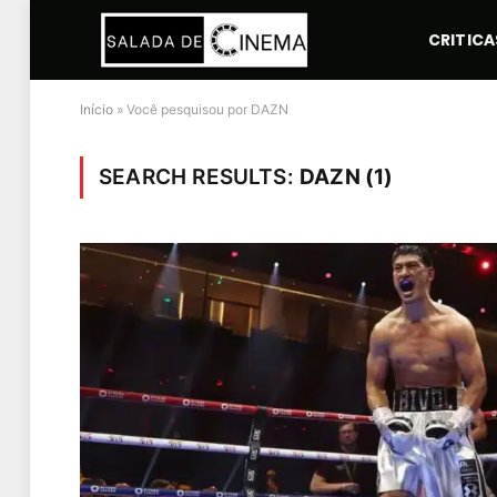
CRITICA
Início
»
Você pesquisou por DAZN
SEARCH RESULTS:
DAZN (1)