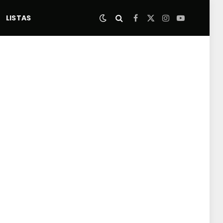
LISTAS
Facebook
X
Instagram
YouTube
(Twitter)