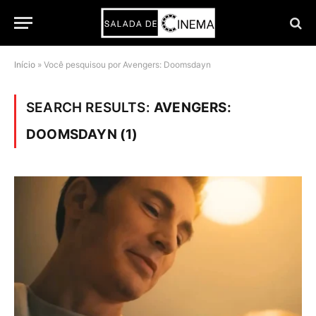
Início
»
Você pesquisou por Avengers: Doomsdayn
SEARCH RESULTS:
AVENGERS:
DOOMSDAYN (1)